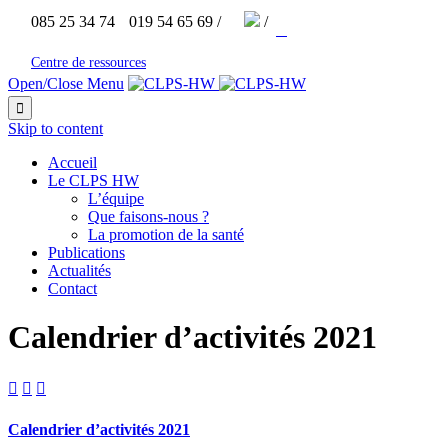


085 25 34 74
019 54 65 69 /
/



Centre de ressources
Open/Close Menu

Skip to content
Accueil
Le CLPS HW
L’équipe
Que faisons-nous ?
La promotion de la santé
Publications
Actualités
Contact
Calendrier d’activités 2021



Calendrier d’activités 2021