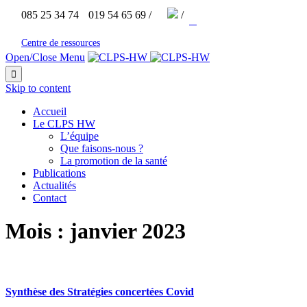


085 25 34 74
019 54 65 69 /
/



Centre de ressources
Open/Close Menu

Skip to content
Accueil
Le CLPS HW
L’équipe
Que faisons-nous ?
La promotion de la santé
Publications
Actualités
Contact
Mois :
janvier 2023
Synthèse des Stratégies concertées Covid