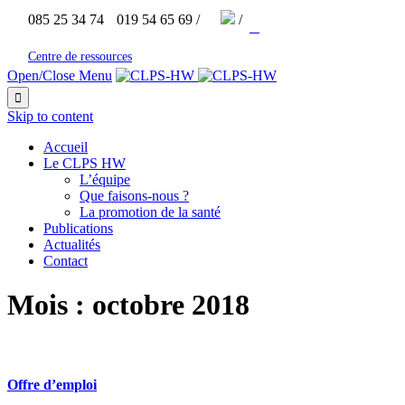


085 25 34 74
019 54 65 69 /
/



Centre de ressources
Open/Close Menu

Skip to content
Accueil
Le CLPS HW
L’équipe
Que faisons-nous ?
La promotion de la santé
Publications
Actualités
Contact
Mois :
octobre 2018
Offre d’emploi