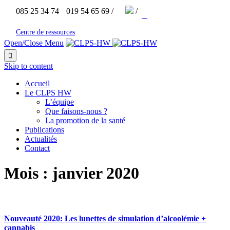


085 25 34 74
019 54 65 69 /
/



Centre de ressources
Open/Close Menu

Skip to content
Accueil
Le CLPS HW
L’équipe
Que faisons-nous ?
La promotion de la santé
Publications
Actualités
Contact
Mois :
janvier 2020
Nouveauté 2020: Les lunettes de simulation d’alcoolémie +
cannabis