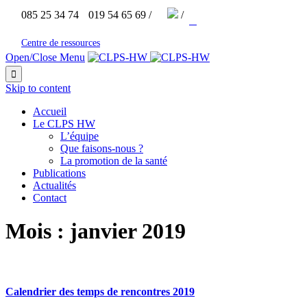


085 25 34 74
019 54 65 69 /
/



Centre de ressources
Open/Close Menu

Skip to content
Accueil
Le CLPS HW
L’équipe
Que faisons-nous ?
La promotion de la santé
Publications
Actualités
Contact
Mois :
janvier 2019
Calendrier des temps de rencontres 2019