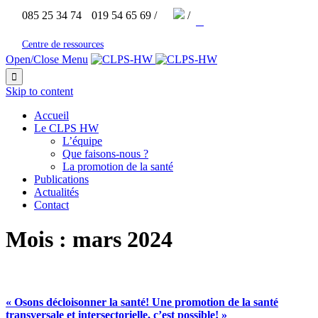


085 25 34 74
019 54 65 69 /
/



Centre de ressources
Open/Close Menu

Skip to content
Accueil
Le CLPS HW
L’équipe
Que faisons-nous ?
La promotion de la santé
Publications
Actualités
Contact
Mois :
mars 2024
« Osons décloisonner la santé! Une promotion de la santé
transversale et intersectorielle, c’est possible! »