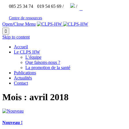


085 25 34 74
019 54 65 69 /
/



Centre de ressources
Open/Close Menu

Skip to content
Accueil
Le CLPS HW
L’équipe
Que faisons-nous ?
La promotion de la santé
Publications
Actualités
Contact
Mois :
avril 2018
Nouveau !