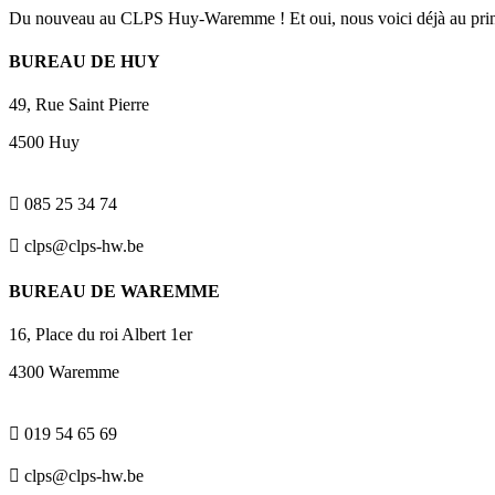
Du nouveau au CLPS Huy-Waremme ! Et oui, nous voici déjà au printem
BUREAU DE HUY
49, Rue Saint Pierre
4500 Huy

085 25 34 74

clps@clps-hw.be
BUREAU DE WAREMME
16, Place du roi Albert 1er
4300 Waremme

019 54 65 69

clps@clps-hw.be