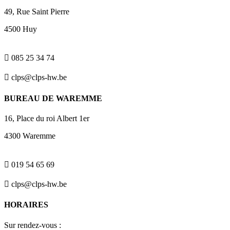
49, Rue Saint Pierre
4500 Huy

085 25 34 74

clps@clps-hw.be
BUREAU DE WAREMME
16, Place du roi Albert 1er
4300 Waremme

019 54 65 69

clps@clps-hw.be
HORAIRES
Sur rendez-vous :