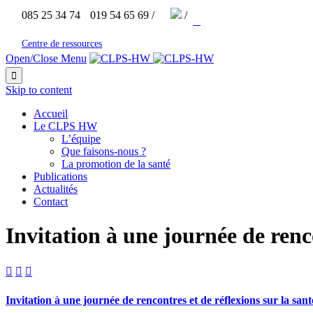


085 25 34 74
019 54 65 69 /
/



Centre de ressources
Open/Close Menu

Skip to content
Accueil
Le CLPS HW
L’équipe
Que faisons-nous ?
La promotion de la santé
Publications
Actualités
Contact
Invitation à une journée de renco



Invitation à une journée de rencontres et de réflexions sur la sant