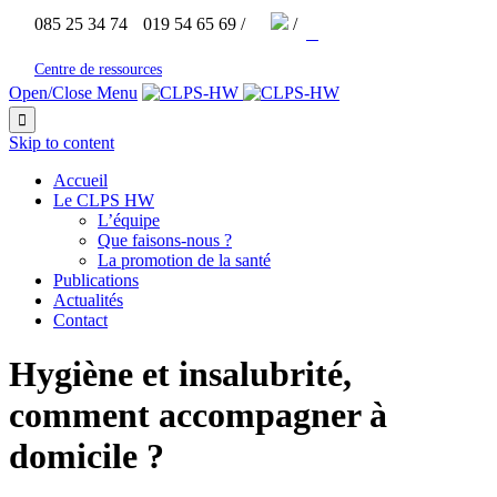


085 25 34 74
019 54 65 69 /
/



Centre de ressources
Open/Close Menu

Skip to content
Accueil
Le CLPS HW
L’équipe
Que faisons-nous ?
La promotion de la santé
Publications
Actualités
Contact
Hygiène et insalubrité,
comment accompagner à
domicile ?