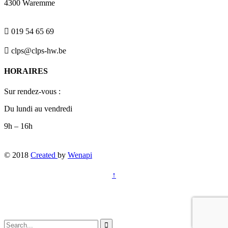
4300 Waremme

019 54 65 69

clps@clps-hw.be
HORAIRES
Sur rendez-vous :
Du lundi au vendredi
9h – 16h
© 2018
Created
by
Wenapi
↑

