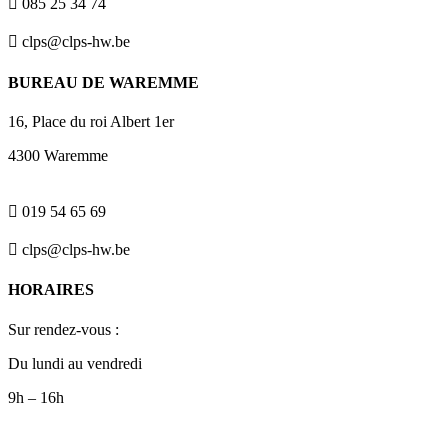

085 25 34 74

clps@clps-hw.be
BUREAU DE WAREMME
16, Place du roi Albert 1er
4300 Waremme

019 54 65 69

clps@clps-hw.be
HORAIRES
Sur rendez-vous :
Du lundi au vendredi
9h – 16h