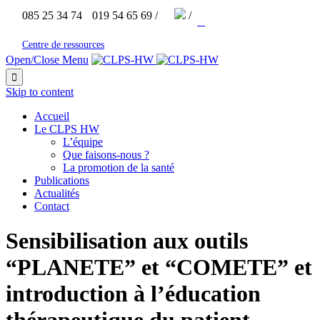


085 25 34 74
019 54 65 69 /
/



Centre de ressources
Open/Close Menu

Skip to content
Accueil
Le CLPS HW
L’équipe
Que faisons-nous ?
La promotion de la santé
Publications
Actualités
Contact
Sensibilisation aux outils
“PLANETE” et “COMETE” et
introduction à l’éducation
thérapeutique du patient