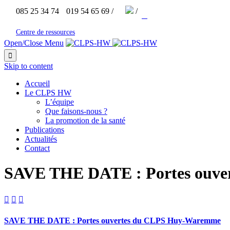


085 25 34 74
019 54 65 69 /
/



Centre de ressources
Open/Close Menu

Skip to content
Accueil
Le CLPS HW
L’équipe
Que faisons-nous ?
La promotion de la santé
Publications
Actualités
Contact
SAVE THE DATE : Portes ouv



SAVE THE DATE : Portes ouvertes du CLPS Huy-Waremme