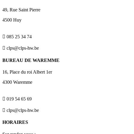
49, Rue Saint Pierre
4500 Huy

085 25 34 74

clps@clps-hw.be
BUREAU DE WAREMME
16, Place du roi Albert 1er
4300 Waremme

019 54 65 69

clps@clps-hw.be
HORAIRES