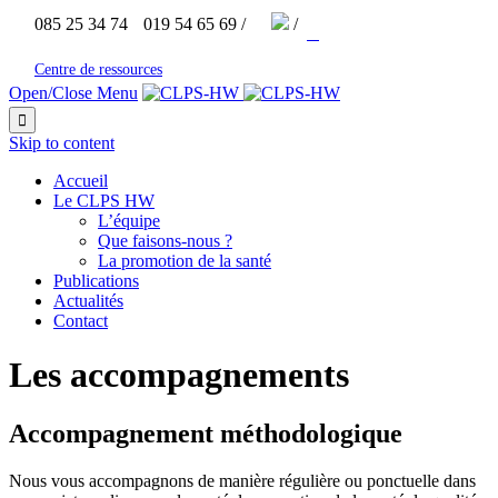


085 25 34 74
019 54 65 69 /
/



Centre de ressources
Open/Close Menu

Skip to content
Accueil
Le CLPS HW
L’équipe
Que faisons-nous ?
La promotion de la santé
Publications
Actualités
Contact
Les accompagnements
Accompagnement méthodologique
Nous vous accompagnons de manière régulière ou ponctuelle dans