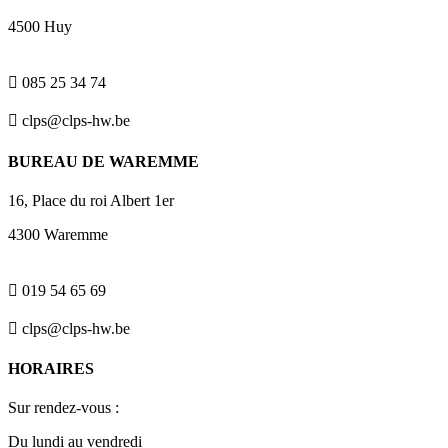
4500 Huy

085 25 34 74

clps@clps-hw.be
BUREAU DE WAREMME
16, Place du roi Albert 1er
4300 Waremme

019 54 65 69

clps@clps-hw.be
HORAIRES
Sur rendez-vous :
Du lundi au vendredi