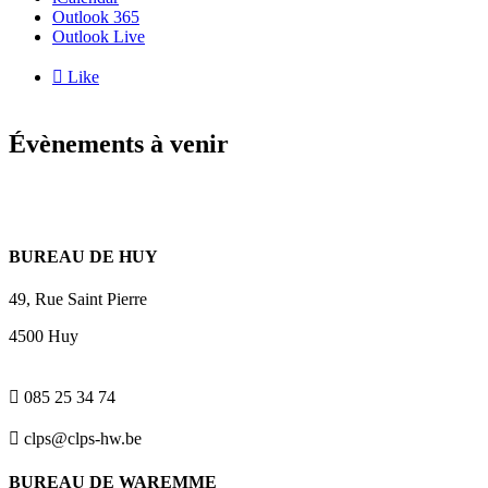
Outlook 365
Outlook Live

Like
Évènements à venir
BUREAU DE HUY
49, Rue Saint Pierre
4500 Huy

085 25 34 74

clps@clps-hw.be
BUREAU DE WAREMME