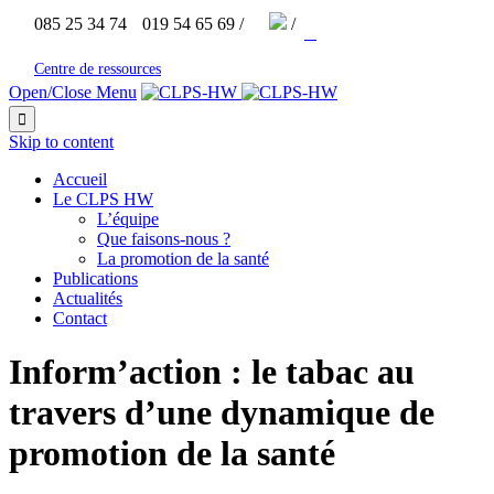


085 25 34 74
019 54 65 69 /
/



Centre de ressources
Open/Close Menu

Skip to content
Accueil
Le CLPS HW
L’équipe
Que faisons-nous ?
La promotion de la santé
Publications
Actualités
Contact
Inform’action : le tabac au
travers d’une dynamique de
promotion de la santé